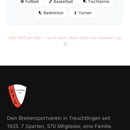
⚽ Fußball
🏀 Basketball
🏓 Tischtennis
🏸 Badminton
🤸 Turnen
Seit 1925 am Ball — auch wenn diese Seite mal daneben lag
😄
Dein Breitensportverein in Treuchtlingen seit
1925. 7 Sparten, 570 Mitglieder, eine Familie.