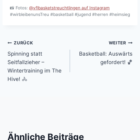
📸 Fotos:
@vflbasketstreuchtlingen auf Instagram
#wirbleibenunsTreu #basketball #jugend #herren #heimsieg
Beitragsnavigation
ZURÜCK
WEITER
Spinning statt
Basketball: Auswärts
Seitfallzieher –
gefordert! 🏀
Wintertraining im The
Hive! 🚴
Ähnliche Beiträge